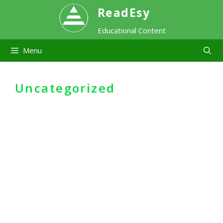
Skip
ReadEsy
Educational Content
to
Menu
content
Uncategorized