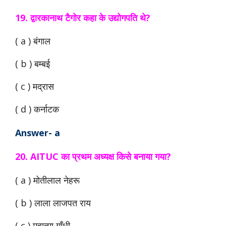
19. द्वारकानाथ टैगोर कहा के उद्योगपति थे?
( a ) बंगाल
( b ) बम्बई
( c ) मद्रास
( d ) कर्नाटक
Answer- a
20. AITUC का प्रथम अध्यक्ष किसे बनाया गया?
( a ) मोतीलाल नेहरू
( b ) लाला लाजपत राय
( c ) महात्मा गाँधी