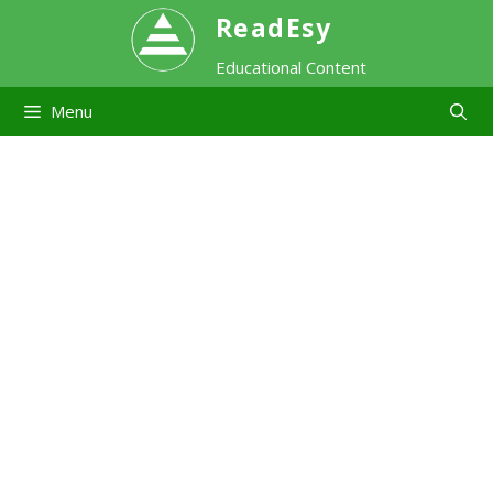
Skip
ReadEsy
Educational Content
to
Menu
content