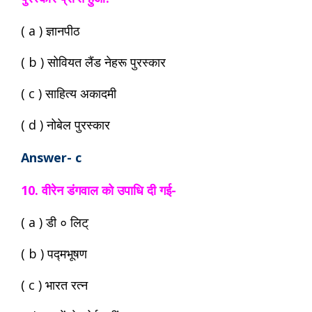
( a ) ज्ञानपीठ
( b ) सोवियत लैंड नेहरू पुरस्कार
( c ) साहित्य अकादमी
( d ) नोबेल पुरस्कार
Answer- c
10. वीरेन डंगवाल को उपाधि दी गई-
( a ) डी ० लिट्
( b ) पद्मभूषण
( c ) भारत रत्न