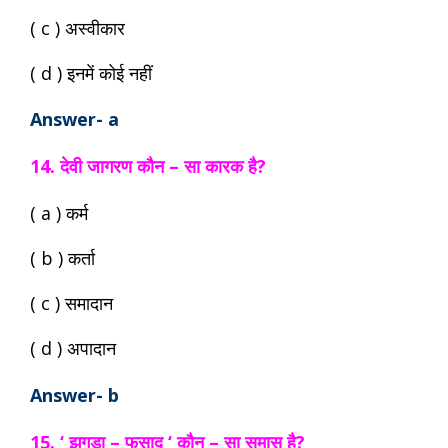
( c ) अस्वीकार
( d ) इनमें कोई नहीं
Answer- a
14. देवी जागरण कौन – सा कारक है?
( a ) कर्म
( b ) कर्ता
( c ) समादान
( d ) अपादान
Answer- b
15. ‘ झगड़ा – फसाद ‘ कौन – सा समास है?