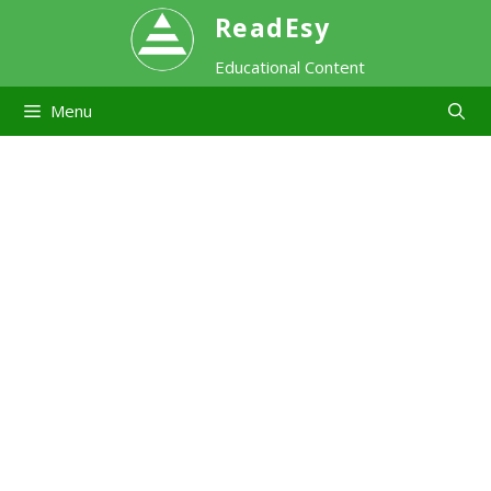
Skip
ReadEsy
Educational Content
to
Menu
content