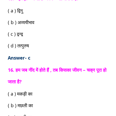
( a ) द्विगु
( b ) अव्ययीभाव
( c ) द्वन्द्व
( d ) तत्पुरुष
Answer- c
16. हम जब नींद में होते हैं , तब किसका जीवन – चक्र पूरा हो
जाता है?
( a ) मकड़ी का
( b ) मछली का