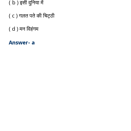
( b ) इसी दुनिया में
( c ) गलत पते की चिट्ठी
( d ) मन विहंगम
Answer- a