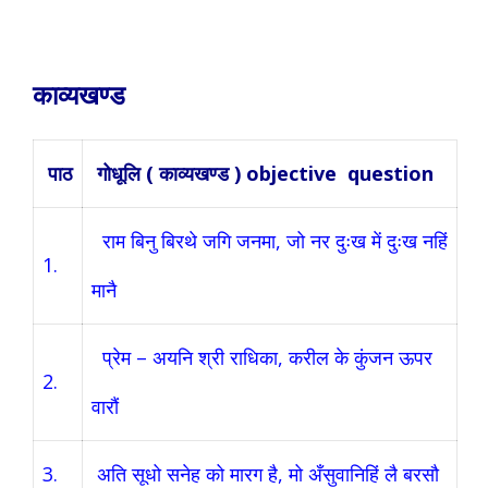
काव्यखण्ड
पाठ
गोधूलि ( काव्यखण्ड ) objective question
राम बिनु बिरथे जगि जनमा, जो नर दुःख में दुःख नहिं
1.
मानै
प्रेम – अयनि श्री राधिका, करील के कुंजन ऊपर
2.
वारौं
3.
अति सूधो सनेह को मारग है, मो
अँसुवानिहिं लै बरसौ