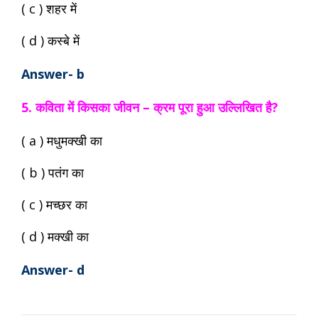
( c ) शहर में
( d ) कस्बे में
Answer- b
5. कविता में किसका जीवन – क्रम पूरा हुआ उल्लिखित है?
( a ) मधुमक्खी का
( b ) पतंग का
( c ) मच्छर का
( d ) मक्खी का
Answer- d