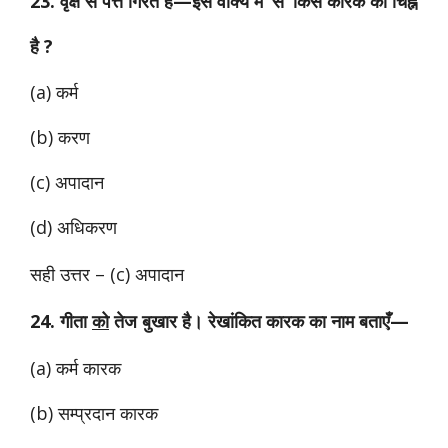
23. वृक्ष से पत्ते गिरते हैं—इस वाक्य में ‘से’ किस कारक का चिह्न
है ?
(a) कर्म
(b) करण
(c) अपादान
(d) अधिकरण
सही उत्तर – (c) अपादान
24. गीता
को
तेज बुखार है। रेखांकित कारक का नाम बताएँ—
(a) कर्म कारक
(b) सम्प्रदान कारक