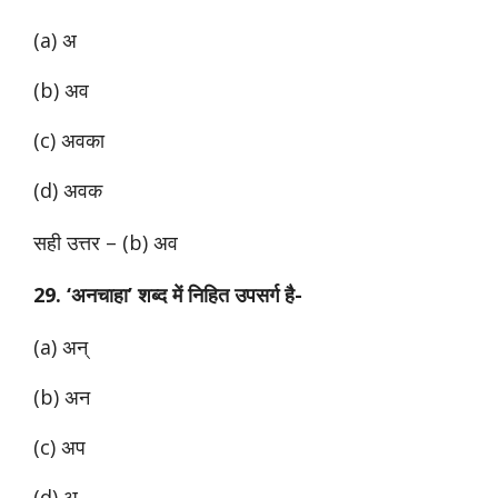
(a) अ
(b) अव
(c) अवका
(d) अवक
सही उत्तर – (b) अव
29. ‘अनचाहा’ शब्द में निहित उपसर्ग है-
(a) अन्
(b) अन
(c) अप
(d) अ