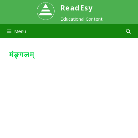
Skip
ReadEsy
Educational Content
to
Menu
content
मंङ्गलम्