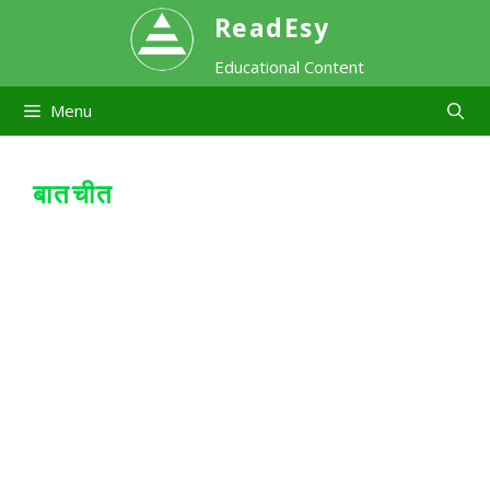
Skip
ReadEsy
Educational Content
to
Menu
content
बातचीत