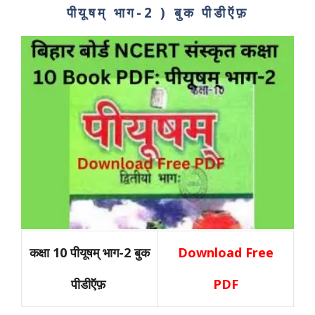
पीयूषम् भाग-2 ) बुक पीडीऍफ़
कक्षा 10 पीयूषम् भाग-2 बुक
Download Free
पीडीऍफ़
PDF