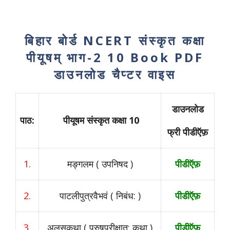
बिहार बोर्ड NCERT संस्कृत कक्षा
पीयूषम् भाग-2 10 Book PDF
डाउनलोड चैप्टर वाइस
डाउनलोड
पाठ:
पीयूषम संस्कृत कक्षा 10
फ्री पीडीऍफ़
1.
मङ्गलम ( उपनिषद )
पीडीऍफ़
2.
पाटलीपुत्रवैभवं ( निबंध: )
पीडीऍफ़
3.
अलसकथा ( पुरुषपरीक्षात: कथा )
पीडीऍफ़