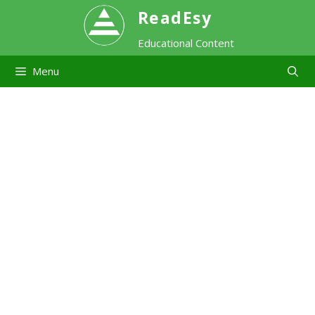
Skip
ReadEsy
Educational Content
to
Menu
content