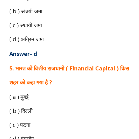
( b ) संचयी जमा
( c ) स्थायी जमा
( d ) अग्रिम जमा
Answer- d
5. भारत की वित्तीय राजधानी ( Financial Capital ) किस
शहर को कहा गया है ?
( a ) मुंबई
( b ) दिल्ली
( c ) पटना
( d ) बंगलौर