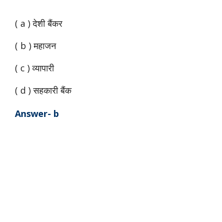
( a ) देशी बैंकर
( b ) महाजन
( c ) व्यापारी
( d ) सहकारी बैंक
Answer- b