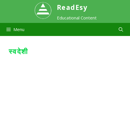
Skip
ReadEsy
Educational Content
to
Menu
content
स्वदेशी